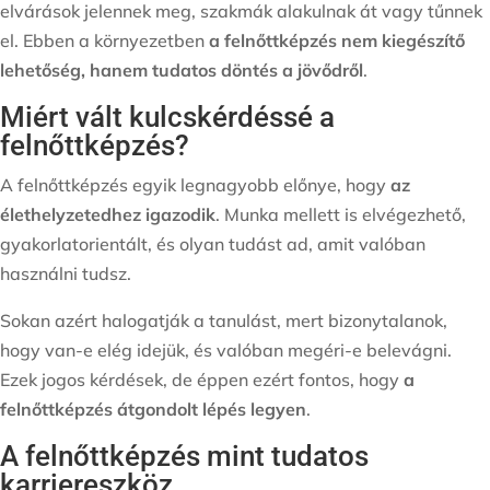
elvárások jelennek meg, szakmák alakulnak át vagy tűnnek
el. Ebben a környezetben
a felnőttképzés nem kiegészítő
lehetőség, hanem tudatos döntés a jövődről
.
Miért vált kulcskérdéssé a
felnőttképzés?
A felnőttképzés egyik legnagyobb előnye, hogy
az
élethelyzetedhez igazodik
. Munka mellett is elvégezhető,
gyakorlatorientált, és olyan tudást ad, amit valóban
használni tudsz.
Sokan azért halogatják a tanulást, mert bizonytalanok,
hogy van-e elég idejük, és valóban megéri-e belevágni.
Ezek jogos kérdések, de éppen ezért fontos, hogy
a
felnőttképzés átgondolt lépés legyen
.
A felnőttképzés mint tudatos
karriereszköz