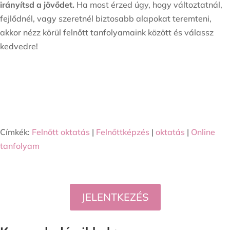
irányítsd a jövődet.
Ha most érzed úgy, hogy változtatnál,
fejlődnél, vagy szeretnél biztosabb alapokat teremteni,
akkor nézz körül felnőtt tanfolyamaink között és válassz
kedvedre!
Címkék:
Felnőtt oktatás
|
Felnőttképzés
|
oktatás
|
Online
tanfolyam
JELENTKEZÉS