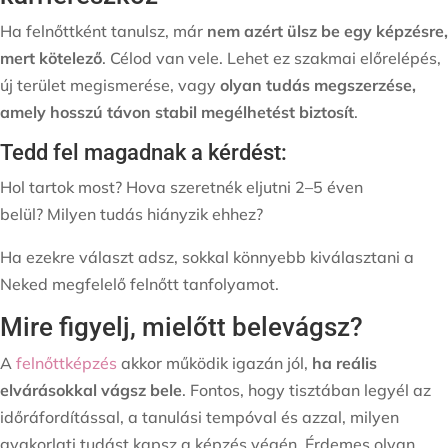
Ha felnőttként tanulsz, már
nem azért ülsz be egy képzésre,
mert kötelező
. Célod van vele. Lehet ez szakmai előrelépés,
új terület megismerése, vagy
olyan tudás megszerzése,
amely hosszú távon stabil megélhetést biztosít
.
Tedd fel magadnak a kérdést:
Hol tartok most? Hova szeretnék eljutni 2–5 éven
belül? Milyen tudás hiányzik ehhez?
Ha ezekre választ adsz, sokkal könnyebb kiválasztani a
Neked megfelelő felnőtt tanfolyamot.
Mire figyelj, mielőtt belevágsz?
A
felnőttképzés
akkor működik igazán jól,
ha reális
elvárásokkal vágsz bele
. Fontos, hogy tisztában legyél az
időráfordítással, a tanulási tempóval és azzal, milyen
gyakorlati tudást kapsz a képzés végén. Érdemes olyan