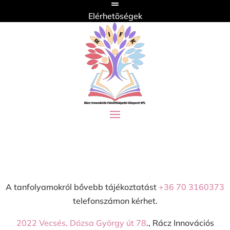
Elérhetõségek
A tanfolyamokról bővebb tájékoztatást
+36 70 3160373
telefonszámon kérhet.
2022 Vecsés, Dózsa György út 78
., Rácz Innovációs