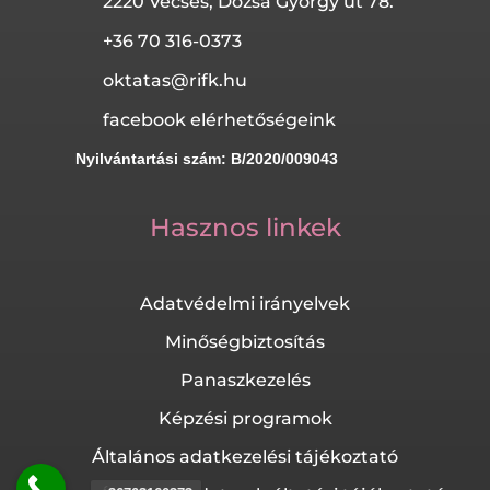
2220 Vecsés, Dózsa György út 78.
+36 70 316-0373
oktatas@rifk.hu
facebook elérhetőségeink
Nyilvántartási szám: B/2020/009043
Hasznos linkek
Adatvédelmi irányelvek
Minőségbiztosítás
Panaszkezelés
Képzési programok
Általános adatkezelési tájékoztató