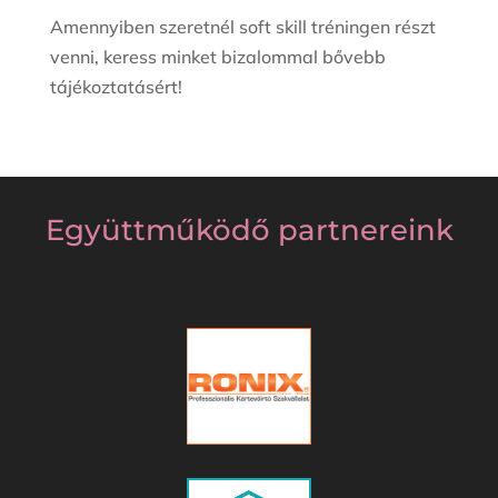
Amennyiben szeretnél soft skill tréningen részt
venni, keress minket bizalommal bővebb
tájékoztatásért!
Együttműködő partnereink