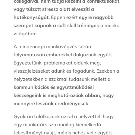
kollégáival, nem tudja kezelni a konfliktusokat,
vagy túlzott stressz alatt elveszíti a
hatékonyságát.
Éppen ezért
egyre nagyobb
szerepet kapnak a soft skill tréningek
a munka
világában.
A mindennapi munkavégzés során
folyamatosan emberekkel dolgozunk együtt.
Egyeztetünk, problémákat oldunk meg,
visszajelzéseket adunk és fogadunk. Ezekben a
helyzetekben a szakmai tudásunk mellett
a
kommunikációs és együttműködési
készségeink is meghatározóak abban, hogy
mennyire leszünk eredményesek
.
Gyakran találkozunk azzal a helyzettel, hogy
egy munkatárs szakmailag kiemelkedő
teljesítményt nyújt, mégis nehéz vele együtt