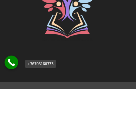
+36703160373
Elérhetőségek
Rácz Innovációs Felnőttképzési Központ
Kft.