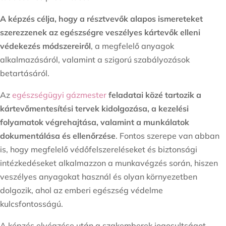
A képzés célja, hogy a résztvevők alapos ismereteket
szerezzenek az egészségre veszélyes kártevők elleni
védekezés módszereiről
, a megfelelő anyagok
alkalmazásáról, valamint a szigorú szabályozások
betartásáról.
Az
egészségügyi gázmester
feladatai közé tartozik a
kártevőmentesítési tervek kidolgozása, a kezelési
folyamatok végrehajtása, valamint a munkálatok
dokumentálása és ellenőrzése
. Fontos szerepe van abban
is, hogy megfelelő védőfelszereléseket és biztonsági
intézkedéseket alkalmazzon a munkavégzés során, hiszen
veszélyes anyagokat használ és olyan környezetben
dolgozik, ahol az emberi egészség védelme
kulcsfontosságú.
A képzés elvégzése után a szakemberek jogosultságot