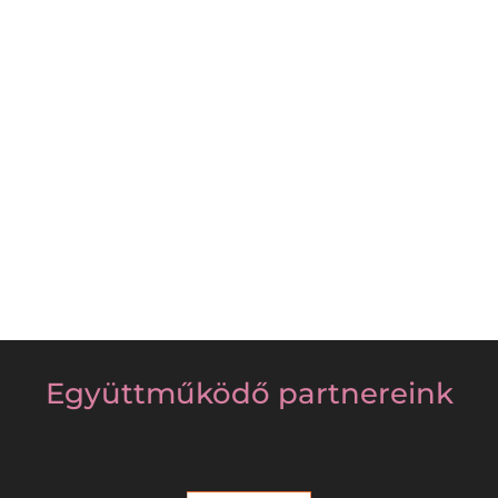
Sokan gondolják úgy, hogy a felnőttkori tanulás
legnagyobb akadálya az időhiány vagy a...
Együttműködő partnereink